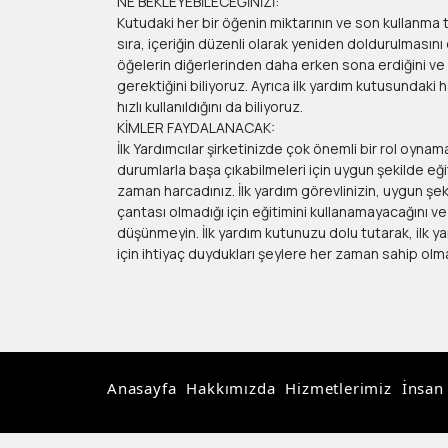
NE BEKLEYEBİLECEĞİNİZİ:
Kutudaki her bir öğenin miktarının ve son kullanma 
sıra, içeriğin düzenli olarak yeniden doldurulmasını 
öğelerin diğerlerinden daha erken sona erdiğini v
gerektiğini biliyoruz. Ayrıca ilk yardım kutusundaki
hızlı kullanıldığını da biliyoruz.
KİMLER FAYDALANACAK:
İlk Yardımcılar şirketinizde çok önemli bir rol oynamak
durumlarla başa çıkabilmeleri için uygun şekilde eği
zaman harcadınız. İlk yardım görevlinizin, uygun şek
çantası olmadığı için eğitimini kullanamayacağını 
düşünmeyin. İlk yardım kutunuzu dolu tutarak, ilk yar
için ihtiyaç duydukları şeylere her zaman sahip olma
Anasayfa
Hakkımızda
Hizmetlerimiz
İnsan