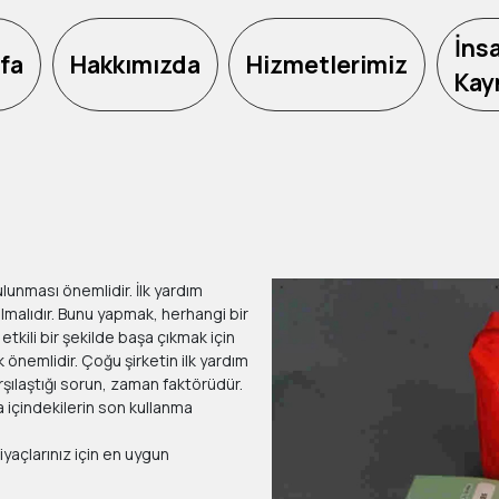
İns
fa
Hakkımızda
Hizmetlerimiz
Kay
ulunması önemlidir. İlk yardım
lmalıdır. Bunu yapmak, herhangi bir
kili bir şekilde başa çıkmak için
önemlidir. Çoğu şirketin ilk yardım
rşılaştığı sorun, zaman faktörüdür.
a içindekilerin son kullanma
iyaçlarınız için en uygun