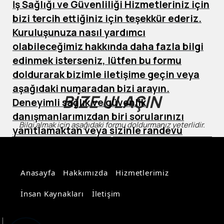
İş Sağlığı ve Güvenliliği Hizmetleriniz için
bizi tercih ettiğiniz için teşekkür ederiz.
Kuruluşunuza nasıl yardımcı
olabileceğimiz hakkında daha fazla bilgi
edinmek isterseniz, lütfen bu formu
doldurarak bizimle iletişime geçin veya
aşağıdaki numaradan bizi arayın.
BİZE ULAŞIN
Deneyimli sağlık ve güvenlik
danışmanlarımızdan biri sorularınızı
Bilgi almak için aşağıdaki formu doldurmanız yeterlidir.
yanıtlamaktan veya sizinle randevu
ayarlamaktan memnuniyet duyacaktır.
Anasayfa
Hakkımızda
Hizmetlerimiz
İnsan Kaynakları
İletişim
Aydın Bilişim Hizmetleri